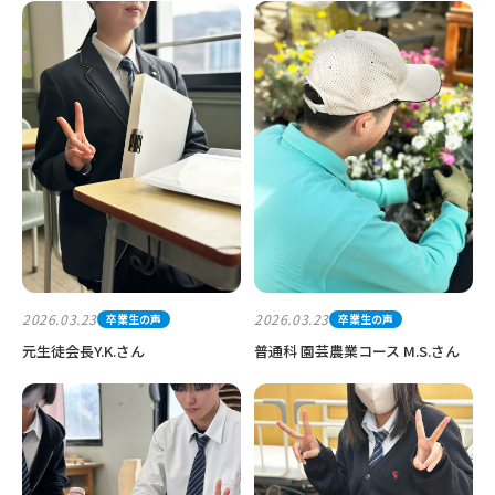
2026.03.23
2026.03.23
卒業生の声
卒業生の声
元生徒会長Y.K.さん
普通科 園芸農業コース M.S.さん